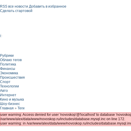
RSS все новости
Добавить в избранное
Сделать стартовой
Рубрики
Облако тегов
Политика
Финансы
Экономика
Происшествия
Спорт
Технологии
Авто
Интернет
Кино и музыка
Шоу-бизнес
Главная
»
Теги
user warning: Access denied for user 'novoskop'@'localhost' to database 'novo
/var/www/alex/data/www/novoskop.ru/includes/database.mysql.inc on line 172.
user warning: in /var/www/alex/data/www/novoskop.ru/includes/database.mysql.inc