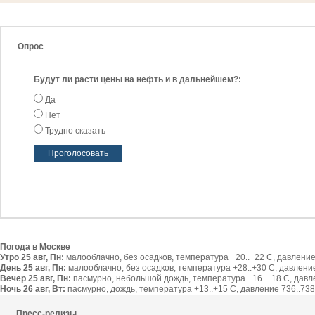
Опрос
Будут ли расти цены на нефть и в дальнейшем?:
Да
Нет
Трудно сказать
Погода в Москве
Утро 25 авг, Пн:
малооблачно, без осадков, температура +20..+22 С, давление 
День 25 авг, Пн:
малооблачно, без осадков, температура +28..+30 С, давление 
Вечер 25 авг, Пн:
пасмурно, небольшой дождь, температура +16..+18 С, давлен
Ночь 26 авг, Вт:
пасмурно, дождь, температура +13..+15 С, давление 736..738 
Пресс-релизы