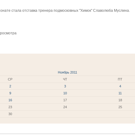
ионате стала отставка тренера подмосковных "Химок" Славолюба Муслина.
просмотра
Ноябрь 2011
СР
ЧТ
ПТ
2
3
4
9
10
11
16
17
18
23
24
25
30