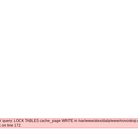
kop' query: LOCK TABLES cache_page WRITE in /var/www/alex/data/www/novoskop.ru
 on line 172.