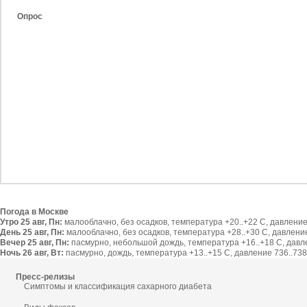
Опрос
Погода в Москве
Утро 25 авг, Пн:
малооблачно, без осадков, температура +20..+22 С, давление 
День 25 авг, Пн:
малооблачно, без осадков, температура +28..+30 С, давление 
Вечер 25 авг, Пн:
пасмурно, небольшой дождь, температура +16..+18 С, давлен
Ночь 26 авг, Вт:
пасмурно, дождь, температура +13..+15 С, давление 736..738 
Пресс-релизы
Симптомы и классификация сахарного диабета