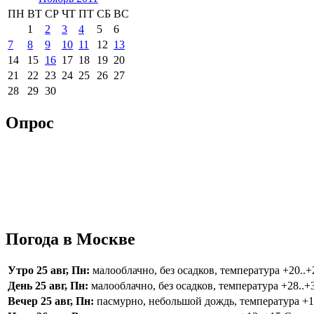
ПН
ВТ
СР
ЧТ
ПТ
СБ
ВС
1
2
3
4
5
6
7
8
9
10
11
12
13
14
15
16
17
18
19
20
21
22
23
24
25
26
27
28
29
30
Опрос
Погода в Москве
Утро 25 авг, Пн:
малооблачно, без осадков, температура +20..+2
День 25 авг, Пн:
малооблачно, без осадков, температура +28..+3
Вечер 25 авг, Пн:
пасмурно, небольшой дождь, температура +16.