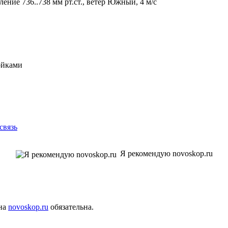
ление 736..738 мм рт.ст., ветер Южный, 4 м/с
ойками
связь
Я рекомендую novoskop.ru
 на
novoskop.ru
обязательна.