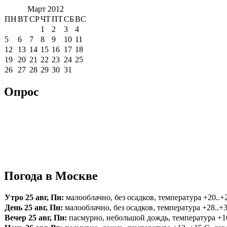
Март 2012
ПН
ВТ
СР
ЧТ
ПТ
СБ
ВС
1
2
3
4
5
6
7
8
9
10
11
12
13
14
15
16
17
18
19
20
21
22
23
24
25
26
27
28
29
30
31
Опрос
Погода в Москве
Утро 25 авг, Пн:
малооблачно, без осадков, температура +20..+2
День 25 авг, Пн:
малооблачно, без осадков, температура +28..+3
Вечер 25 авг, Пн:
пасмурно, небольшой дождь, температура +16.