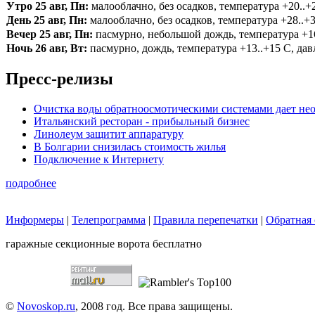
Утро 25 авг, Пн:
малооблачно, без осадков, температура +20..+2
День 25 авг, Пн:
малооблачно, без осадков, температура +28..+3
Вечер 25 авг, Пн:
пасмурно, небольшой дождь, температура +16.
Ночь 26 авг, Вт:
пасмурно, дождь, температура +13..+15 С, давл
Пресс-релизы
Очистка воды обратноосмотическими системами дает нео
Итальянский ресторан - прибыльный бизнес
Линолеум защитит аппаратуру
В Болгарии снизилась стоимость жилья
Подключение к Интернету
подробнее
Информеры
|
Телепрограмма
|
Правила перепечатки
|
Обратная 
гаражные секционные ворота бесплатно
©
Novoskop.ru
, 2008 год. Все права защищены.