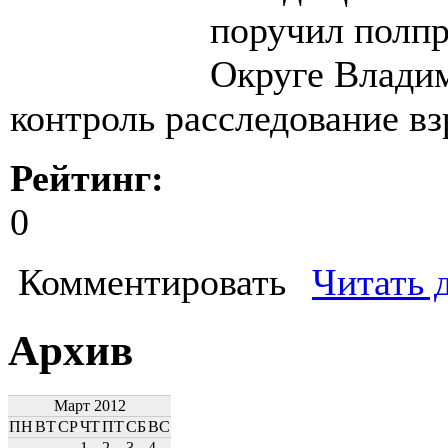
поручил полп
Округе Владим
контроль расследование вз
Рейтинг:
0
Комментировать
Читать 
Архив
Март 2012
ПН
ВТ
СР
ЧТ
ПТ
СБ
ВС
1
2
3
4