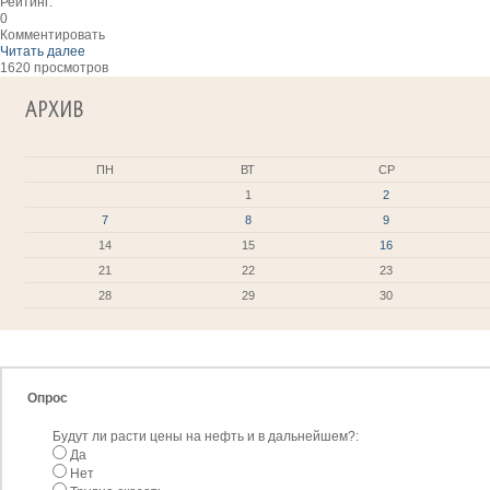
Рейтинг:
0
Комментировать
Читать далее
1620 просмотров
АРХИВ
ПН
ВТ
СР
1
2
7
8
9
14
15
16
21
22
23
28
29
30
Опрос
Будут ли расти цены на нефть и в дальнейшем?:
Да
Нет