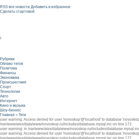
RSS все новости
Добавить в избранное
Сделать стартовой
Рубрики
Облако тегов
Политика
Финансы
Экономика
Происшествия
Спорт
Технологии
Авто
Интернет
Кино и музыка
Шоу-бизнес
Главная
»
Теги
user warning: Access denied for user 'novoskop'@'localhost' to database 'novo
/var/www/alex/data/www/novoskop.ru/includes/database.mysql.inc on line 172.
user warning: in /var/www/alex/data/www/novoskop.ru/includes/database.mysql.inc
user warning: Access denied for user 'novoskop'@'localhost' to database 'novosk
/var/www/alex/data/www/novoskop.ru/includes/database.mysql.inc on line 172.