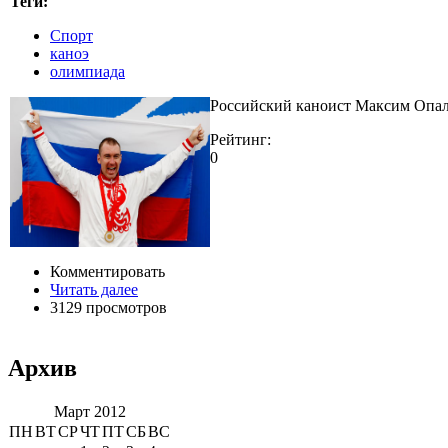
Теги:
Спорт
каноэ
олимпиада
Российский каноист Максим Опал
Рейтинг:
0
Комментировать
Читать далее
3129 просмотров
Архив
Март 2012
ПН
ВТ
СР
ЧТ
ПТ
СБ
ВС