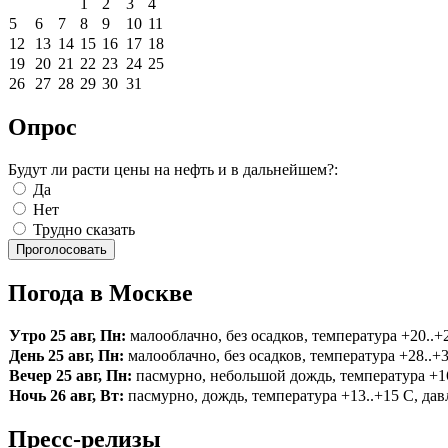
1
2
3
4
5
6
7
8
9
10
11
12
13
14
15
16
17
18
19
20
21
22
23
24
25
26
27
28
29
30
31
Опрос
Будут ли расти цены на нефть и в дальнейшем?:
Да
Нет
Трудно сказать
Погода в Москве
Утро 25 авг, Пн:
малооблачно, без осадков, температура +20..+2
День 25 авг, Пн:
малооблачно, без осадков, температура +28..+3
Вечер 25 авг, Пн:
пасмурно, небольшой дождь, температура +16.
Ночь 26 авг, Вт:
пасмурно, дождь, температура +13..+15 С, давл
Пресс-релизы