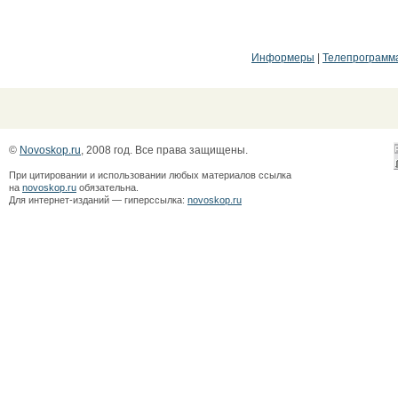
Информеры
|
Телепрограмм
©
Novoskop.ru
, 2008 год. Все права защищены.
При цитировании и использовании любых материалов ссылка
на
novoskop.ru
обязательна.
Для интернет-изданий — гиперссылка:
novoskop.ru