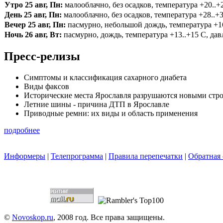
Утро 25 авг, Пн:
малооблачно, без осадков, температура +20..+2
День 25 авг, Пн:
малооблачно, без осадков, температура +28..+3
Вечер 25 авг, Пн:
пасмурно, небольшой дождь, температура +16.
Ночь 26 авг, Вт:
пасмурно, дождь, температура +13..+15 С, давл
Пресс-релизы
Симптомы и классификация сахарного диабета
Виды факсов
Исторические места Ярославля разрушаются новыми стр
Летние шины - причина ДТП в Ярославле
Приводные ремни: их виды и область применения
подробнее
Информеры
|
Телепрограмма
|
Правила перепечатки
|
Обратная 
©
Novoskop.ru
, 2008 год. Все права защищены.