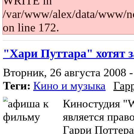
WRITE in
/var/www/alex/data/www/no
on line 172.
"Хари Путтара" хотят 
Вторник, 26 августа 2008 -
Теги:
Кино и музыка
Гар
Киностудия "W
является прав
Гарри Поттера