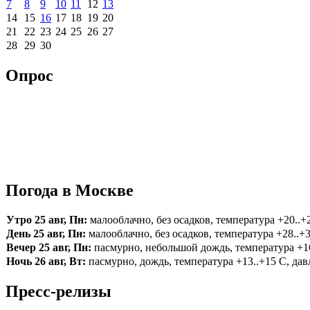
7
8
9
10
11
12
13
14
15
16
17
18
19
20
21
22
23
24
25
26
27
28
29
30
Опрос
Погода в Москве
Утро 25 авг, Пн:
малооблачно, без осадков, температура +20..+2
День 25 авг, Пн:
малооблачно, без осадков, температура +28..+3
Вечер 25 авг, Пн:
пасмурно, небольшой дождь, температура +16.
Ночь 26 авг, Вт:
пасмурно, дождь, температура +13..+15 С, давл
Пресс-релизы