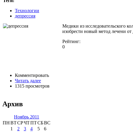
Теги:
Технологии
депрессия
Медики из исследовательского ко
изобрести новый метод лечени от 
Рейтинг:
0
Комментировать
Читать далее
1315 просмотров
Архив
Ноябрь 2011
ПН
ВТ
СР
ЧТ
ПТ
СБ
ВС
1
2
3
4
5
6