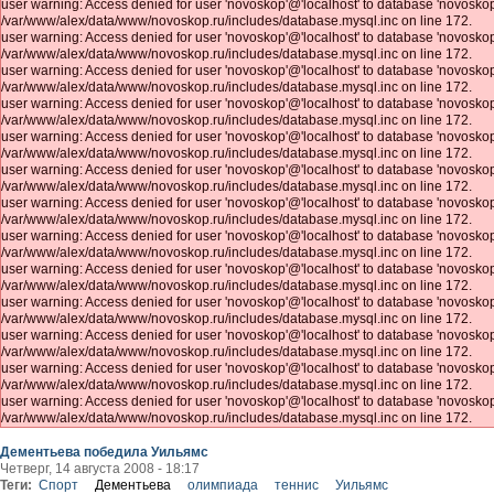
user warning: Access denied for user 'novoskop'@'localhost' to database 'novosk
/var/www/alex/data/www/novoskop.ru/includes/database.mysql.inc on line 172.
user warning: Access denied for user 'novoskop'@'localhost' to database 'novosk
/var/www/alex/data/www/novoskop.ru/includes/database.mysql.inc on line 172.
user warning: Access denied for user 'novoskop'@'localhost' to database 'novosk
/var/www/alex/data/www/novoskop.ru/includes/database.mysql.inc on line 172.
user warning: Access denied for user 'novoskop'@'localhost' to database 'novosk
/var/www/alex/data/www/novoskop.ru/includes/database.mysql.inc on line 172.
user warning: Access denied for user 'novoskop'@'localhost' to database 'novosk
/var/www/alex/data/www/novoskop.ru/includes/database.mysql.inc on line 172.
user warning: Access denied for user 'novoskop'@'localhost' to database 'novosk
/var/www/alex/data/www/novoskop.ru/includes/database.mysql.inc on line 172.
user warning: Access denied for user 'novoskop'@'localhost' to database 'novosk
/var/www/alex/data/www/novoskop.ru/includes/database.mysql.inc on line 172.
user warning: Access denied for user 'novoskop'@'localhost' to database 'novosk
/var/www/alex/data/www/novoskop.ru/includes/database.mysql.inc on line 172.
user warning: Access denied for user 'novoskop'@'localhost' to database 'novosk
/var/www/alex/data/www/novoskop.ru/includes/database.mysql.inc on line 172.
user warning: Access denied for user 'novoskop'@'localhost' to database 'novosk
/var/www/alex/data/www/novoskop.ru/includes/database.mysql.inc on line 172.
user warning: Access denied for user 'novoskop'@'localhost' to database 'novosk
/var/www/alex/data/www/novoskop.ru/includes/database.mysql.inc on line 172.
user warning: Access denied for user 'novoskop'@'localhost' to database 'novosk
/var/www/alex/data/www/novoskop.ru/includes/database.mysql.inc on line 172.
user warning: Access denied for user 'novoskop'@'localhost' to database 'novosk
/var/www/alex/data/www/novoskop.ru/includes/database.mysql.inc on line 172.
Дементьева победила Уильямс
Четверг, 14 августа 2008 - 18:17
Теги:
Спорт
Дементьева
олимпиада
теннис
Уильямс