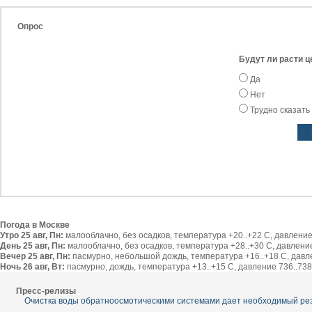
Опрос
Будут ли расти ц
Да
Нет
Трудно сказать
Погода в Москве
Утро 25 авг, Пн:
малооблачно, без осадков, температура +20..+22 С, давление 
День 25 авг, Пн:
малооблачно, без осадков, температура +28..+30 С, давление 
Вечер 25 авг, Пн:
пасмурно, небольшой дождь, температура +16..+18 С, давлен
Ночь 26 авг, Вт:
пасмурно, дождь, температура +13..+15 С, давление 736..738 
Пресс-релизы
Очистка воды обратноосмотическими системами дает необходимый ре