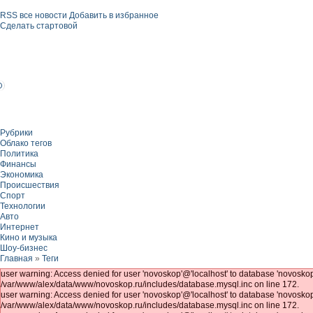
RSS все новости
Добавить в избранное
Сделать стартовой
Рубрики
Облако тегов
Политика
Финансы
Экономика
Происшествия
Спорт
Технологии
Авто
Интернет
Кино и музыка
Шоу-бизнес
Главная
»
Теги
user warning: Access denied for user 'novoskop'@'localhost' to database 'novosk
/var/www/alex/data/www/novoskop.ru/includes/database.mysql.inc on line 172.
user warning: Access denied for user 'novoskop'@'localhost' to database 'novosk
/var/www/alex/data/www/novoskop.ru/includes/database.mysql.inc on line 172.