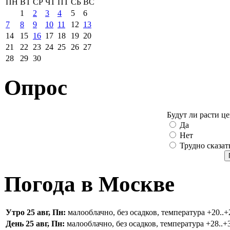
ПН
ВТ
СР
ЧТ
ПТ
СБ
ВС
1
2
3
4
5
6
7
8
9
10
11
12
13
14
15
16
17
18
19
20
21
22
23
24
25
26
27
28
29
30
Опрос
Будут ли расти ц
Да
Нет
Трудно сказат
Погода в Москве
Утро 25 авг, Пн:
малооблачно, без осадков, температура +20..+2
День 25 авг, Пн:
малооблачно, без осадков, температура +28..+3