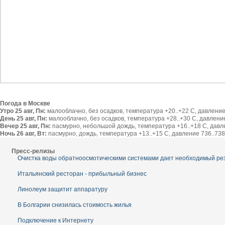
Погода в Москве
Утро 25 авг, Пн:
малооблачно, без осадков, температура +20..+22 С, давление 
День 25 авг, Пн:
малооблачно, без осадков, температура +28..+30 С, давление 
Вечер 25 авг, Пн:
пасмурно, небольшой дождь, температура +16..+18 С, давлен
Ночь 26 авг, Вт:
пасмурно, дождь, температура +13..+15 С, давление 736..738 
Пресс-релизы
Очистка воды обратноосмотическими системами дает необходимый ре
Итальянский ресторан - прибыльный бизнес
Линолеум защитит аппаратуру
В Болгарии снизилась стоимость жилья
Подключение к Интернету