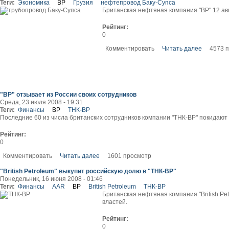
Теги:
Экономика
BP
Грузия
нефтепровод Баку-Супса
Британская нефтяная компания "BP" 12 ав
Рейтинг:
0
Комментировать
Читать далее
4573 
"BP" отзывает из России своих сотрудников
Среда, 23 июля 2008 - 19:31
Теги:
Финансы
BP
ТНК-BP
Последние 60 из числа британских сотрудников компании "ТНК-BP" покидают Р
Рейтинг:
0
Комментировать
Читать далее
1601 просмотр
"British Petroleum" выкупит российскую долю в "ТНК-BP"
Понедельник, 16 июня 2008 - 01:46
Теги:
Финансы
AAR
BP
British Petroleum
ТНК-BP
Британская нефтяная компания "British Pe
властей.
Рейтинг:
0