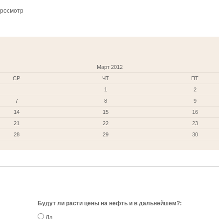
просмотр
Март 2012
СР
ЧТ
ПТ
1
2
7
8
9
14
15
16
21
22
23
28
29
30
Будут ли расти цены на нефть и в дальнейшем?:
Да