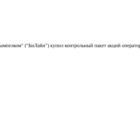
ымпелком" ("БиЛайн") купил контрольный пакет акций операто