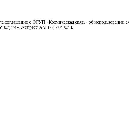
 соглашение с ФГУП «Космическая связь» об использовании ем
 в.д.) и «Экспресс-АМ3» (140° в.д.).