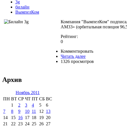
3g
билайн
ВымпелКом
Компания "ВымпелКом" подписала
АМ33» (орбитальная позиция 96,5°
Рейтинг:
0
Комментировать
Читать далее
1326 просмотров
Архив
Ноябрь 2011
ПН
ВТ
СР
ЧТ
ПТ
СБ
ВС
1
2
3
4
5
6
7
8
9
10
11
12
13
14
15
16
17
18
19
20
21
22
23
24
25
26
27