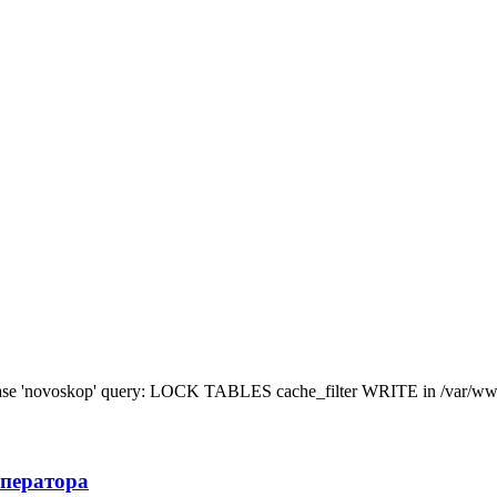
tabase 'novoskop' query: LOCK TABLES cache_filter WRITE in /var/ww
ператора