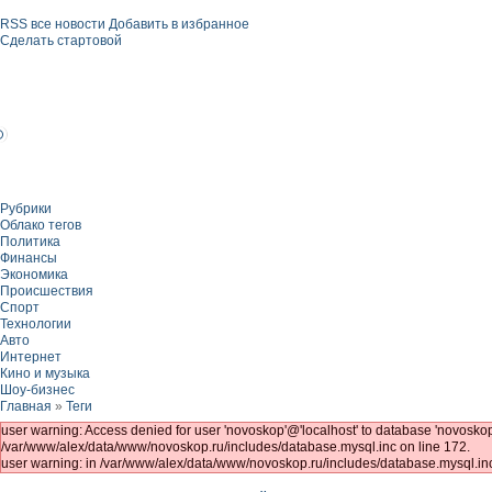
RSS все новости
Добавить в избранное
Сделать стартовой
Рубрики
Облако тегов
Политика
Финансы
Экономика
Происшествия
Спорт
Технологии
Авто
Интернет
Кино и музыка
Шоу-бизнес
Главная
»
Теги
user warning: Access denied for user 'novoskop'@'localhost' to database 'novo
/var/www/alex/data/www/novoskop.ru/includes/database.mysql.inc on line 172.
user warning: in /var/www/alex/data/www/novoskop.ru/includes/database.mysql.inc