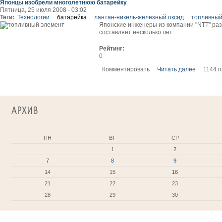
Японцы изобрели многолетнюю батарейку
Пятница, 25 июля 2008 - 03:02
Теги:
Технологии
батарейка
лантан-никель-железный оксид
топливный
Японские инженеры из компании "NTT" ра
составляет несколько лет.
Рейтинг:
0
Комментировать
Читать далее
1144 
АРХИВ
ПН
ВТ
СР
1
2
7
8
9
14
15
16
21
22
23
28
29
30