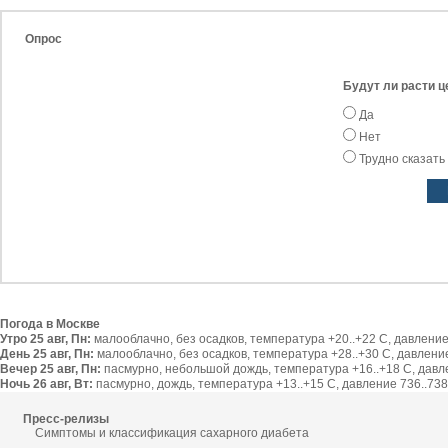
Опрос
Будут ли расти ц
Да
Нет
Трудно сказать
Погода в Москве
Утро 25 авг, Пн:
малооблачно, без осадков, температура +20..+22 С, давление 
День 25 авг, Пн:
малооблачно, без осадков, температура +28..+30 С, давление 
Вечер 25 авг, Пн:
пасмурно, небольшой дождь, температура +16..+18 С, давлен
Ночь 26 авг, Вт:
пасмурно, дождь, температура +13..+15 С, давление 736..738 
Пресс-релизы
Симптомы и классификация сахарного диабета