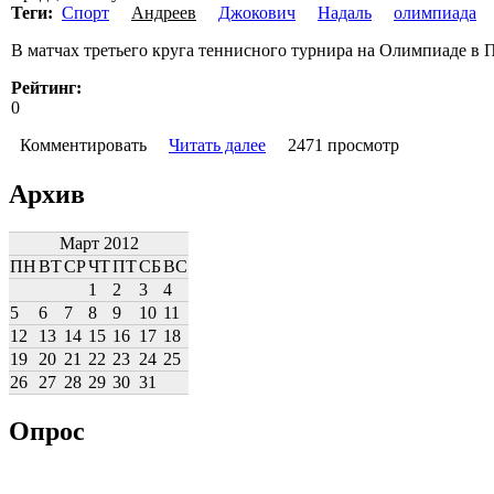
Теги:
Спорт
Андреев
Джокович
Надаль
олимпиада
В матчах третьего круга теннисного турнира на Олимпиаде 
Рейтинг:
0
Комментировать
Читать далее
2471 просмотр
Архив
Март 2012
ПН
ВТ
СР
ЧТ
ПТ
СБ
ВС
1
2
3
4
5
6
7
8
9
10
11
12
13
14
15
16
17
18
19
20
21
22
23
24
25
26
27
28
29
30
31
Опрос