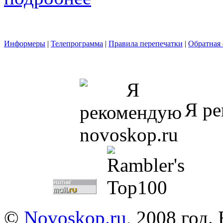
Информеры
|
Телепрограмма
|
Правила перепечатки
|
Обратная 
Я ре
©
Novoskop.ru
, 2008 год.