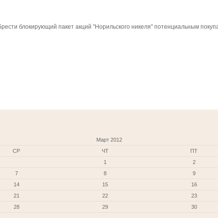
обрести блокирующий пакет акций "Норильского никеля" потенциальным покупа
Март 2012
СР
ЧТ
ПТ
1
2
7
8
9
14
15
16
21
22
23
28
29
30