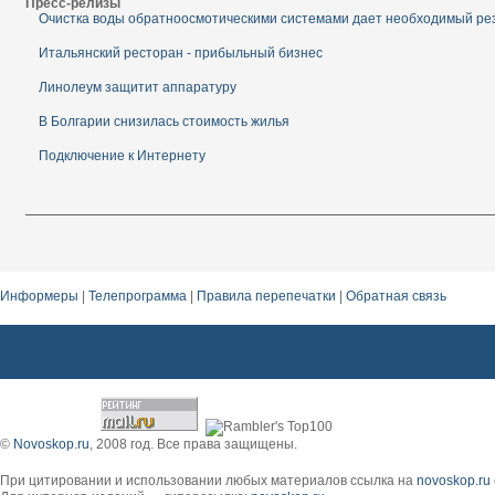
Пресс-релизы
Очистка воды обратноосмотическими системами дает необходимый ре
Итальянский ресторан - прибыльный бизнес
Линолеум защитит аппаратуру
В Болгарии снизилась стоимость жилья
Подключение к Интернету
Информеры
|
Телепрограмма
|
Правила перепечатки
|
Обратная связь
Беременность 15 недель календарь беременности
©
Novoskop.ru
, 2008 год. Все права защищены.
При цитировании и использовании любых материалов ссылка на
novoskop.ru