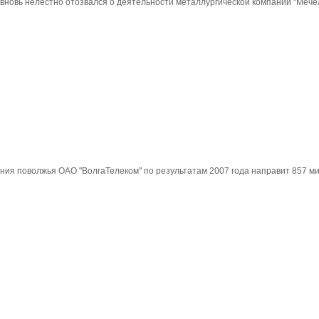
новь нелестно отозвался о деятельности металлургической компании "Мечел
ия поволжья ОАО "ВолгаТелеком" по результатам 2007 года направит 857 ми