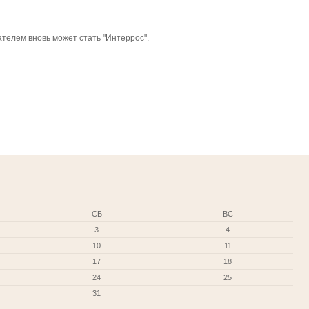
телем вновь может стать "Интеррос".
СБ
ВС
3
4
10
11
17
18
24
25
31