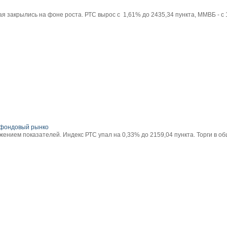
я закрылись на фоне роста. РТС вырос с 1,61% до 2435,34 пункта, ММВБ - с 
фондовый рынко
ением показателей. Индекс РТС упал на 0,33% до 2159,04 пункта. Торги в о