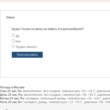
Опрос
Будут ли расти цены на нефть и в дальнейшем?:
Да
Нет
Трудно сказать
Погода в Москве
Утро 25 авг, Пн:
малооблачно, без осадков, температура +20..+22 С, давление 
День 25 авг, Пн:
малооблачно, без осадков, температура +28..+30 С, давление 
Вечер 25 авг, Пн:
пасмурно, небольшой дождь, температура +16..+18 С, давлен
Ночь 26 авг, Вт:
пасмурно, дождь, температура +13..+15 С, давление 736..738 