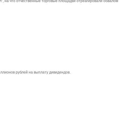
", на что отчественные торговые площадки отреагировали обвалом
ллионов рублей на выплату дивидендов.