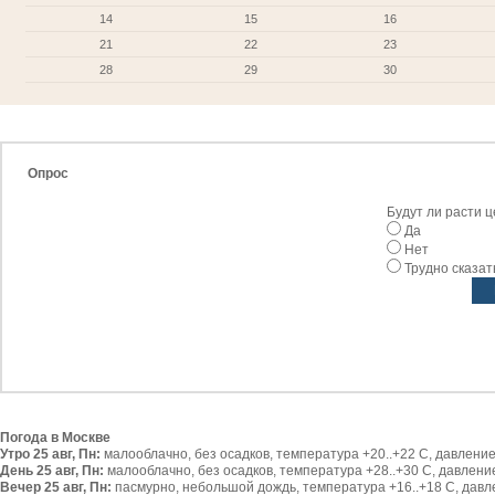
14
15
16
21
22
23
28
29
30
Опрос
Будут ли расти 
Да
Нет
Трудно сказат
Погода в Москве
Утро 25 авг, Пн:
малооблачно, без осадков, температура +20..+22 С, давление 
День 25 авг, Пн:
малооблачно, без осадков, температура +28..+30 С, давление 
Вечер 25 авг, Пн:
пасмурно, небольшой дождь, температура +16..+18 С, давлен