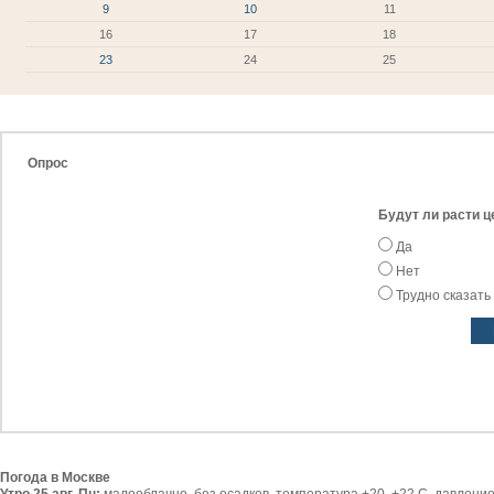
9
10
11
16
17
18
23
24
25
Опрос
Будут ли расти ц
Да
Нет
Трудно сказать
Погода в Москве