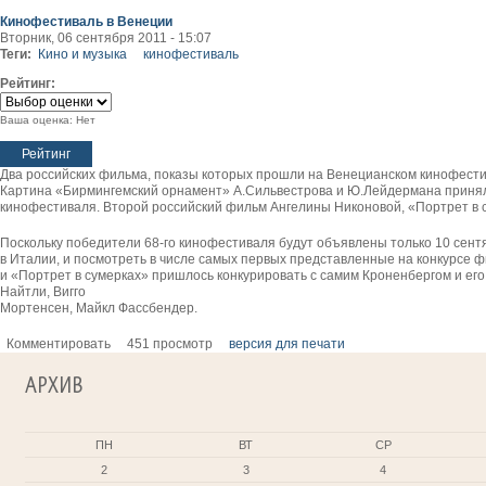
Кинофестиваль в Венеции
Вторник, 06 сентября 2011 - 15:07
Теги:
Кино и музыка
кинофестиваль
Рейтинг:
Ваша оценка:
Нет
Два российских фильма, показы которых прошли на Венецианском кинофести
Картина «Бирмингемский орнамент» А.Сильвестрова и Ю.Лейдермана приняла
кинофестиваля. Второй российский фильм Ангелины Никоновой, «Портрет в с
Поскольку победители 68-го кинофестиваля будут объявлены только 10 сентя
в Италии, и посмотреть в числе самых первых представленные на конкурсе
и «Портрет в сумерках» пришлось конкурировать с самим Кроненбергом и ег
Найтли, Вигго
Мортенсен, Майкл Фассбендер.
Комментировать
451 просмотр
версия для печати
АРХИВ
ПН
ВТ
СР
2
3
4