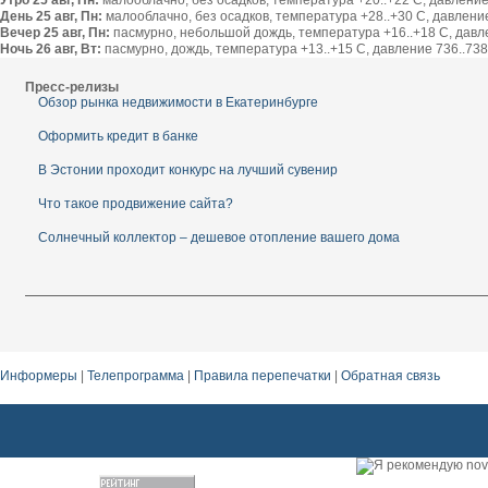
Утро 25 авг, Пн:
малооблачно, без осадков, температура +20..+22 С, давление 
День 25 авг, Пн:
малооблачно, без осадков, температура +28..+30 С, давление 
Вечер 25 авг, Пн:
пасмурно, небольшой дождь, температура +16..+18 С, давлен
Ночь 26 авг, Вт:
пасмурно, дождь, температура +13..+15 С, давление 736..738 
Пресс-релизы
Обзор рынка недвижимости в Екатеринбурге
Оформить кредит в банке
В Эстонии проходит конкурс на лучший сувенир
Что такое продвижение сайта?
Солнечный коллектор – дешевое отопление вашего дома
Информеры
|
Телепрограмма
|
Правила перепечатки
|
Обратная связь