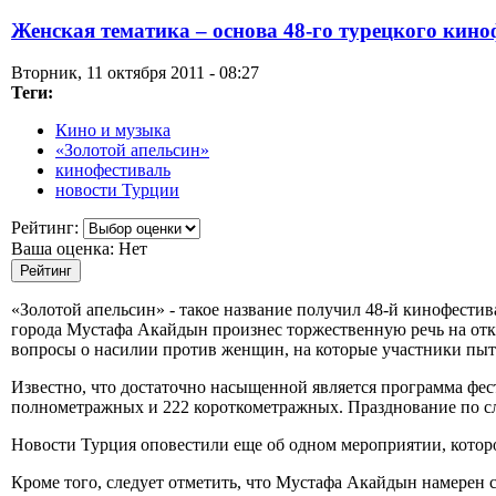
Женская тематика – основа 48-го турецкого кино
Вторник, 11 октября 2011 - 08:27
Теги:
Кино и музыка
«Золотой апельсин»
кинофестиваль
новости Турции
Рейтинг:
Ваша оценка:
Нет
«Золотой апельсин» - такое название получил 48-й кинофести
города Мустафа Акайдын произнес торжественную речь на откр
вопросы о насилии против женщин, на которые участники пыт
Известно, что достаточно насыщенной является программа фе
полнометражных и 222 короткометражных. Празднование по сл
Новости Турция оповестили еще об одном мероприятии, которо
Кроме того, следует отметить, что Мустафа Акайдын намерен с