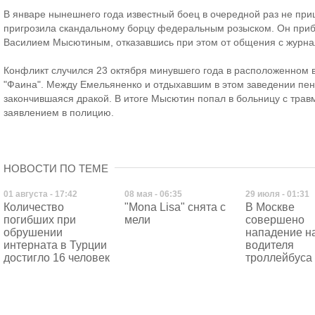
В январе нынешнего года известный боец в очередной раз не при
пригрозила скандальному борцу федеральным розыском. Он прибы
Василием Мысютиным, отказавшись при этом от общения с журна
Конфликт случился 23 октября минувшего года в расположенном 
"Фаина". Между Емельяненко и отдыхавшим в этом заведении пе
закончившаяся дракой. В итоге Мысютин попал в больницу с трав
заявлением в полицию.
НОВОСТИ ПО ТЕМЕ
01 августа - 17:42
08 мая - 06:35
29 июля - 01:31
Количество
"Mona Lisa" снята с
В Москве
погибших при
мели
совершено
обрушении
нападение н
интерната в Турции
водителя
достигло 16 человек
троллейбуса