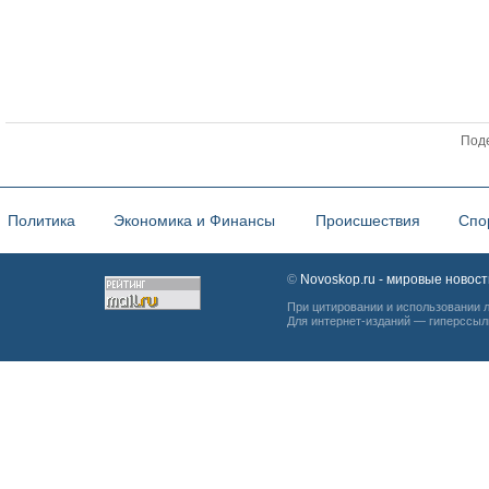
Поде
Политика
Экономика и Финансы
Происшествия
Спо
©
Novoskop.ru - мировые новост
При цитировании и использовании 
Для интернет-изданий — гиперссыл