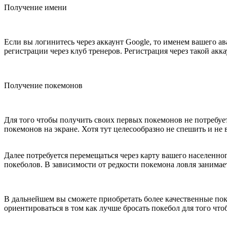
Получение имени
Если вы логинитесь через аккаунт Google, то именем вашего а
регистрации через клуб тренеров. Регистрация через такой акк
Получение покемонов
Для того чтобы получить своих первых покемонов не потребует
покемонов на экране. Хотя тут целесообразно не спешить и не 
Далее потребуется перемещаться через карту вашего населенн
покеболов. В зависимости от редкости покемона ловля занимае
В дальнейшем вы сможете приобретать более качественные пок
ориентироваться в том как лучше бросать покебол для того ч