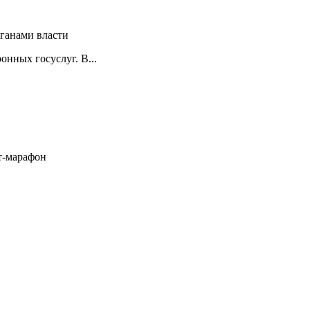
рганами власти
нных госуслуг. В...
т-марафон