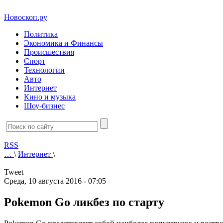
Новоскоп.ру
Политика
Экономика и Финансы
Происшествия
Спорт
Технологии
Авто
Интернет
Кино и музыка
Шоу-бизнес
RSS
…
\
Интернет
\
Tweet
Среда, 10 августа 2016 - 07:05
Pokemon Go ликбез по старту