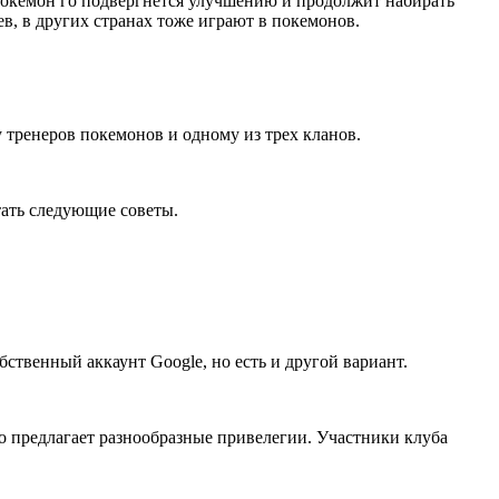
 покемон го подвергнется улучшению и продолжит набирать
ев, в других странах тоже играют в покемонов.
 тренеров покемонов и одному из трех кланов.
тать следующие советы.
бственный аккаунт Google, но есть и другой вариант.
о предлагает разнообразные привелегии. Участники клуба