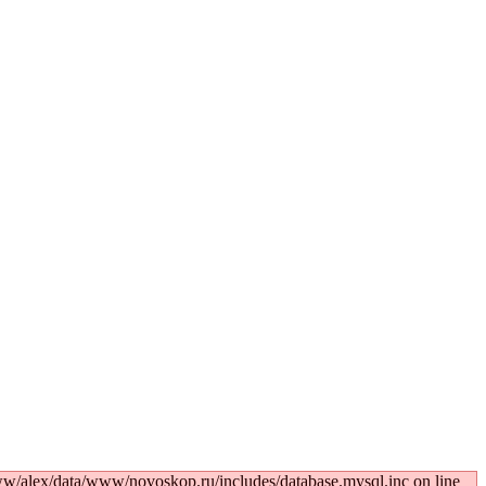
w/alex/data/www/novoskop.ru/includes/database.mysql.inc on line