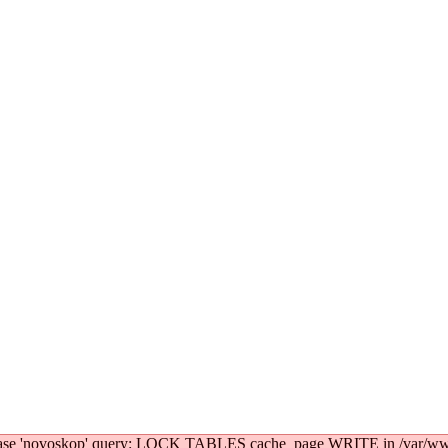
atabase 'novoskop' query: LOCK TABLES cache_page WRITE in /var/ww