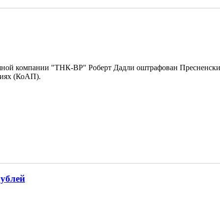
тяной компании "ТНК-BP" Роберт Дадли оштрафован Пресненским
иях (КоАП).
рублей